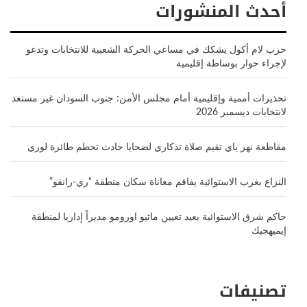
أحدث المنشورات
حزب لام أكول يشكك في مساعي الحركة الشعبية للانتخابات وتدعو
لإجراء حوار بوساطة إقليمية
تحذيرات أممية وإقليمية أمام مجلس الأمن: جنوب السودان غير مستعد
لانتخابات ديسمبر 2026
مقاطعة نهر ياي تقيم صلاة تذكاري لضحايا حادث تحطم طائرة لوري
النزاع بغرب الاستوائية يفاقم معاناة سكان منطقة “ري-رانقو”
حاكم شرق الاستوائية يعيد تعيين ماثيو اورومو مديراً إداريا لمنطقة
إيميهجيك
تصنيفات