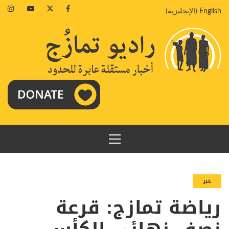
خطي
agram
Youtube
Twitter
Facebook
English
(
الإنجليزية
)
لى
لمحتوى
القائمة
الرئيسية
خبر
رياضة تمازج: قرعة