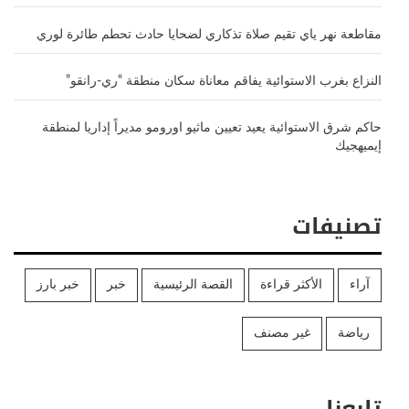
مقاطعة نهر ياي تقيم صلاة تذكاري لضحايا حادث تحطم طائرة لوري
النزاع بغرب الاستوائية يفاقم معاناة سكان منطقة “ري-رانقو”
حاكم شرق الاستوائية يعيد تعيين ماثيو اورومو مديراً إداريا لمنطقة
إيميهجيك
تصنيفات
آراء
الأكثر قراءة
القصة الرئيسية
خبر
خبر بارز
رياضة
غير مصنف