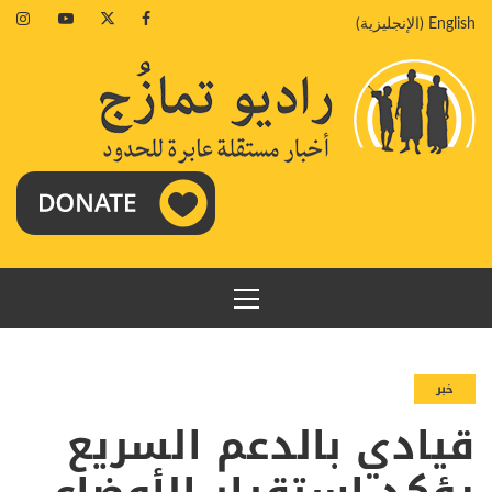
خطي
agram
Youtube
Twitter
Facebook
English
(
الإنجليزية
)
لى
لمحتوى
القائمة
الرئيسية
خبر
قيادي بالدعم السريع