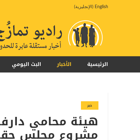
خطي
English
(
الإنجليزية
)
لى
لمحتوى
الرئيسية
الأخبار
البث اليومي
خبر
هيئة محامي دارفو
مشروع مجلس حقوق