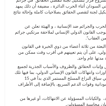
مشروع قرار بتشكيل لجنة لتقصي الحقائق في جرائم
ي السودان أثناء الحرب الدائرة ، مضيفة أن ذلك يمهد
ل لجنة لتقصي الحقائق بصلاحيات كاملة وإحالة نتائج
حرب والجرائم ضد الإنسانية ، و الهيئة تعلن عن
موجب القانون الدولي الإنساني لملاحقة مرتكبي جرائم
من العقاب”.
بعثة من ثلاثة أعضاء من ذوي الخبرة في القانون
لدولي، على أن يتم تعيينهم في أقرب وقت ممكن من
مدتها عام واحد.
قيق وإثبات الحقائق والظروف والأسباب الجذرية لجميع
زات وانتهاكات القانون الإنساني الدولي، بما فيها تلك
المرتكبة ضد اللاجئين والجرائم ذات الصلة في سياق النزاع المسلح المستمر الذي بدأ في 15
المسلحة السودانية وقوات الدعم السريع، بالإضافة إلى الأطراف
والكيانات المسؤولة عن الانتهاكات، أو غيرها من
ان محاسبة المسؤولين.