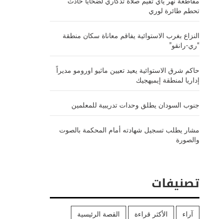
مقاطعة نهر ياي تقيم صلاة تذكاري لضحايا حادث
تحطم طائرة لوري
النزاع بغرب الاستوائية يفاقم معاناة سكان منطقة
“ري-رانقو”
حاكم شرق الاستوائية يعيد تعيين ماثيو اورومو مديراً
إداريا لمنطقة إيميهجيك
جنوب السودان يطلق وحدات تدريبية للمعلمين
مشار يطلب تسجيل شهادته أمام المحكمة بالصوت
والصورة
تصنيفات
آراء
الأكثر قراءة
القصة الرئيسية