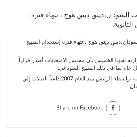
وب السودان،دينق دينق هوج ،انتهاء فترة
لثانوية.
سودان،دينق دينق هوج ،انتهاء فترة إستخدام المنهج
ته بجوبا الخميس ،أن مجلس الامتحانات أصدر قراراً
 عام بما في ذلك المنهج السوداني.
مشيراً إلي أن منهج جنوب السودان تم تدشينه بواسطة الرئيس منذ العام 2007.داعياً الطلاب إلي
ان.
Share on Facebook