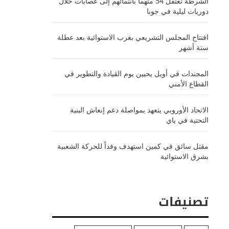
الشرطة تعتقل 54 متهماً بانتمائهم إلى عصابات خلال
دوريات ليلية في جوبا
افتتاح المجلس التشريعي بغرب الاستوائية بعد عطلة
ستة أشهر
المجندات في أويل يحيين يوم القيادة والتطوير في
القطاع الأمني
الاتحاد الأوروبي يتعهد بمواصلة دعم إنعاش البنية
التحتية في ياي
مقتل سائق في كمين استهدف وفداً للحركة الشعبية
بشرق الاستوائية
تصنيفات