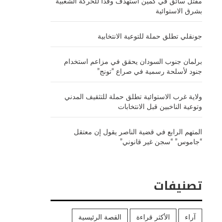
مقتل سائق في كمين استهدف وفداً للحركة الشعبية
بشرق الاستوائية
جونقلي تطلق حملة للتوعية الانتخابية
برلمان جنوب السودان يحقق في مزاعم استخدام
جنود لأسلحة رسمية في صراع “تونج”
ولاية غرب الاستوائية تطلق حملة للتثقيف المدني
وتوعية الناخبين قبل الانتخابات
المتهم الرابع في قضية الناصر يقول إن معتقل
“جاموس” “سجن غير قانوني”
تصنيفات
آراء
الأكثر قراءة
القصة الرئيسية