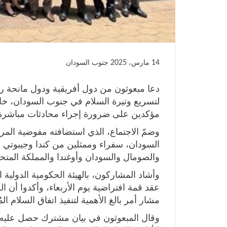
14 مارس، 2025
جتوب السودان
دعا مبعوثون من دول أفريقية ودول مانحة رئ
لتسريع وتيرة السلام في جنوب السودان، خل
مؤكدين على ضرورة إجراء محادثات مباشرة بين
وضمّ الاجتماع، الذي استضافته مفوضية المراق
السودان، سفراء وممثلين من كندا وجيبوتي وإثي
والصومال والسودان وأوغندا والمملكة المتحدة 
وأشاد المشاركون، بالهيئة الحكومية الدولية الم
عقد قمة افتراضية يوم الأربعاء، وأكدوا أن ال
مشار أمر بالغ الأهمية لتنفيذ اتفاق السلام المُنش
وقال المبعوثون في بيان مشترك حصل عليه 