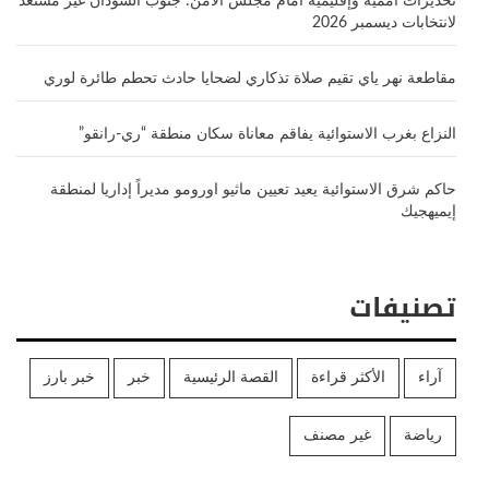
تحذيرات أممية وإقليمية أمام مجلس الأمن: جنوب السودان غير مستعد
لانتخابات ديسمبر 2026
مقاطعة نهر ياي تقيم صلاة تذكاري لضحايا حادث تحطم طائرة لوري
النزاع بغرب الاستوائية يفاقم معاناة سكان منطقة “ري-رانقو”
حاكم شرق الاستوائية يعيد تعيين ماثيو اورومو مديراً إداريا لمنطقة
إيميهجيك
تصنيفات
آراء
الأكثر قراءة
القصة الرئيسية
خبر
خبر بارز
رياضة
غير مصنف