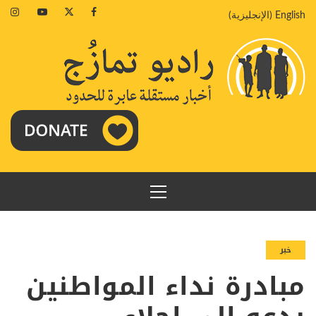
خطي
agram
Youtube
Twitter
Facebook
English
(
الإنجليزية
)
لى
لمحتوى
القائمة
الرئيسية
خبر
مبادرة نداء المواطنين