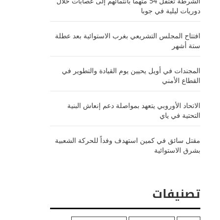
الشرطة تعتقل 54 متهماً بانتمائهم إلى عصابات خلال
دوريات ليلية في جوبا
افتتاح المجلس التشريعي بغرب الاستوائية بعد عطلة
ستة أشهر
المجندات في أويل يحيين يوم القيادة والتطوير في
القطاع الأمني
الاتحاد الأوروبي يتعهد بمواصلة دعم إنعاش البنية
التحتية في ياي
مقتل سائق في كمين استهدف وفداً للحركة الشعبية
بشرق الاستوائية
تصنيفات