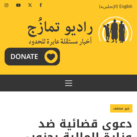
خطي
agram
Youtube
Twitter
Facebook
English
(
الإنجليزية
)
لى
لمحتوى
القائمة
الرئيسية
غير مصنف
دعوى قضائية ضد