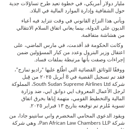
مليار دولار أمريكي، في خطوة تعيد طرح تساؤلات جدية
حول الشفافية وإدارة الموارد المالية في البلاد.
ويأتي هذا النزاع القانوني في وقت تتزايد فيه أعباء
الديون على الدولة، بينما يعاني اتفاق السلام الانتقالي
من هشاشة متفاقمة.
وكانت الحكومة قد أقدمت، في مارس الماضي، على
اعتقال وزير البترول وعدد من كبار المسؤولين ضمن
إجراءات وصفت بأنها مرتبطة بملفات فساد.
ووفقًا للوثائق القضائية التي اطّلع عليها “راديو تمازج”،
فقد تم تسجيل القضية في 8 أبريل ٢٠٢٥ من قِبل
شركة South Sudan Supreme Airlines Ltd، المملوكة
لرجل الأعمال المعروف ايي دوانق ايي، ضد وزارة
المالية والتخطيط القومي، متهمة إياها بخرق اتفاق
تسوية مُلزم تم توقيعه بتاريخ ١٣ فبراير ٢٠٢٥.
ويقود الدعوى المحامي المخضرم واني سانتينو جادا، من
شركة Pan African Law Chambers LLP، وهي شركة