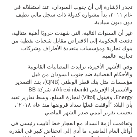
تجدر الإشارة إلى أن جنوب السودان، عند استقلاله في
عام ٢٠١١، بدأ مشواره كدولة ذات سجل مالي نظيف
دون ديون سيادية.
غير أن السنوات التالية، التي شهدت حروبًا أهلية متتالية،
دفعت الحكومة إلى الاقتراض مقابل شحنات نفطية من
بنوك تجارية ومؤسسات متعددة الأطراف وشركات
تجارية عالمية.
وفي الأشهر الأخيرة، تزايدت المطالبات القانونية
والأحكام القضائية ضد جنوب السودان من قبل
مؤسسات مثل بنك قطر الوطني (QNB)، بنك التصدير
والاستيراد الإفريقي (Afreximbank)، شركة BB
Energy، وفيتول (Vitol) لتجارة السلع، وسط تقارير تفيد
بأن البلاد “أوقفت فعليًا سداد قروضها منذ عام ٢٠١٨”،
بحسب تقرير أممي صدر الشهر الماضي.
وتفاقمت أزمة السداد مع انفجار خط أنابيب رئيسي في
أوائل العام الماضي، ما أدى إلى انخفاض كبير في القدرة