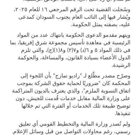
وسُجلت القضية تحت الرقم المرجعي ١٦ للعام ٢٠٢٥،
ويُشار فيها إلى النائب العام بجنوب السودان كمدعى
عليه، بصفته يمثل الحكومة.
ويتهم مقدمو الدعوى الحكومة بانتهاك عدد من المواد
الرئيسية في معاهدة تأسيس مجموعة شرق إفريقيا، بما
في ذلك المواد ٥ و ٦(د) و٧(٢) و٨(١)(ج)، والتي تلزم
الدول الأعضاء بسيادة القانون، والمساءلة، والحوكمة
الرشيدة.
وصرّح مصدر مطّلع لـ “راديو تمازج” بأن اللجوء إلى
المحكمة كان “ضروريًا لحماية حقوق الشركة بموجب
اتفاق التسوية الملزم”، والذي يعترف بالديون المتراكمة
على وزارة المالية مقابل خدمات قُدمت للجيش، دون
توضيح طبيعة تلك الخدمات أو الفترة التي تم خلالها
تنفيذها.
ولم تُصدر وزارة المالية والتخطيط القومي أي تعليق
رسمي، رغم محاولات التواصل من قبل وسائل الإعلام.