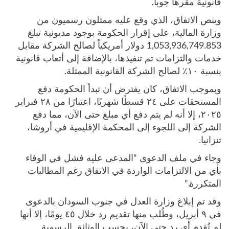
قانونية مقرها جوبا.
وينص الاتفاق، الذي وقع عليه ممثلون رسميون من
وزارة المالية، على إقرار الحكومة بوجود مديونية تبلغ
1,053,936,749.853 دولار أمريكياً لصالح الشركة مقابل
خدمات والتزامات تم تنفيذها، بالإضافة إلى أتعاب قانونية
بنسبة ١٠٪ لصالح الشركة القانونية الممثلة.
وبموجب الاتفاق، كان يفترض أن تبدأ الحكومة دفع
المستحقات على ٢٤ قسطًا شهريًا، اعتبارًا من ٢٨ فبراير
٢٠٢٥، إلا أنه لم يتم دفع أي مبلغ حتى الآن، مما دفع
الشركة إلى اللجوء إلى المحكمة الإقليمية في أروشا،
تنزانيا.
وجاء في ملف الدعوى “المدعى عليه فشل في الوفاء
بأي من الالتزامات الواردة في الاتفاق رغم المطالبات
المتكررة.”
وقد تم إبلاغ وزارة العدل في جنوب السودان بالدعوى
في ٩ أبريل، وطُلب منها تقديم رد خلال ٤٥ يومًا، إلا أنها
لم تُقدم أي رد حتى الآن، بحسب الوثائق الرسمية.