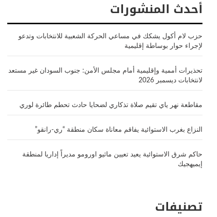
أحدث المنشورات
حزب لام أكول يشكك في مساعي الحركة الشعبية للانتخابات وتدعو
لإجراء حوار بوساطة إقليمية
تحذيرات أممية وإقليمية أمام مجلس الأمن: جنوب السودان غير مستعد
لانتخابات ديسمبر 2026
مقاطعة نهر ياي تقيم صلاة تذكاري لضحايا حادث تحطم طائرة لوري
النزاع بغرب الاستوائية يفاقم معاناة سكان منطقة “ري-رانقو”
حاكم شرق الاستوائية يعيد تعيين ماثيو اورومو مديراً إداريا لمنطقة
إيميهجيك
تصنيفات