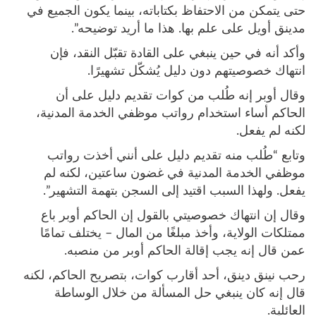
حتى يتمكن من الاحتفاظ بكتاباته، بينما يكون الجميع في
مدينق أويل على علم بها. هذا ما أريد توضيحه”.
وأكد أنه في حين ينبغي على القادة تقبّل النقد، فإن
انتهاك خصوصيتهم دون دليل يُشكّل تشهيرًا.
وقال أوبر إنه طُلب من كوات تقديم دليل على أن
الحاكم أساء استخدام رواتب موظفي الخدمة المدنية،
لكنه لم يفعل.
وتابع “طُلب منه تقديم دليل على أنني أخذت رواتب
موظفي الخدمة المدنية في غضون ساعتين، لكنه لم
يفعل. ولهذا السبب اقتيد إلى السجن بتهمة التشهير”.
وقال إن انتهاك خصوصيتي بالقول إن الحاكم أوبر باع
ممتلكات الولاية، وأخذ مبلغًا من المال – يختلف تمامًا
عمن قال إنه يجب إقالة الحاكم أوبر من منصبه.
رحب نينق دينق، أحد أقارب كوات، بتصريح الحاكم، لكنه
قال إنه كان ينبغي حل المسألة من خلال الوساطة
العائلية.