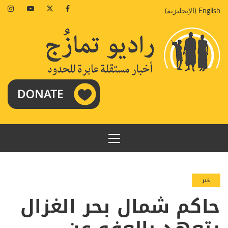
خطي
agram
Youtube
Twitter
Facebook
English
(
الإنجليزية
)
لى
لمحتوى
القائمة
الرئيسية
خبر
حاكم شمال بحر الغزال