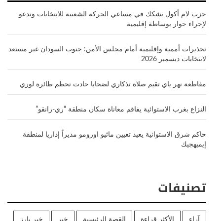
حزب لام أكول يشكك في مساعي الحركة الشعبية للانتخابات وتدعو
لإجراء حوار بوساطة إقليمية
تحذيرات أممية وإقليمية أمام مجلس الأمن: جنوب السودان غير مستعد
لانتخابات ديسمبر 2026
مقاطعة نهر ياي تقيم صلاة تذكاري لضحايا حادث تحطم طائرة لوري
النزاع بغرب الاستوائية يفاقم معاناة سكان منطقة “ري-رانقو”
حاكم شرق الاستوائية يعيد تعيين ماثيو اورومو مديراً إداريا لمنطقة
إيميهجيك
تصنيفات
آراء
الأكثر قراءة
القصة الرئيسية
خبر
خبر بارز