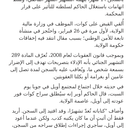
اتهامات باستغلال الحاكم لسلطته للتأثير على قرار
المحكمة.
أُلقي القبض على كوات، الموظف في وزارة مالية
الولاية، لأول مرة في 26 فبراير، واحتُجز في منشأة
تابعة للأمن الوطني؛ بسبب مقال انتقد فيه إخفاقات
حكومة الولاية.
وبموجب قانون العقوبات لعام 2008، تُعرّف المادة 289
التشهير الجنائي بأنه الإدلاء بتصريحات تهدف إلى الإضرار
بسمعة شخص ما، ويُعاقب عليه بالسجن لمدة تصل إلى
عامين أو بغرامة أو بكلتا العقوبتين.
في حديثه خلال اجتماع لمجتمع أويل في جوبا يوم
السبت، قال الحاكم أوبر إنه سيُطلق سراح كوات فور
عودته إلى أويل، عاصمة الولاية.
وأضاف “كتاباته تُعدّ تشهيرًا، وقد اقتيد إلى السجن. أريد
فقط أن أثبت أن ما كان يكتبه كذب. ولكن عندما أعود
إلى أويل، سأُجري إجراءات إطلاق سراحه من السجن،