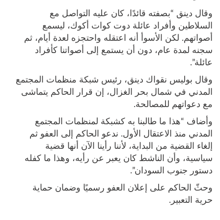
وقال دينق “بصفته قائدًا، كان عليه التواصل مع
السلاطين وأفراد عائلة دوت كوات أكوك، ليسمع
أصواتهم. لكن الأسوأ أنه اعتقله واحتجزه لعدة أيام، ثم
سجنه لمدة عام، دون أن يستمع إلى أصواتنا كأفراد
عائلة”.
وقال بوليس نقواك دينق، رئيس شبكة منظمات المجتمع
المدني في شمال بحر الغزال، إن قرار الحاكم يتماشى
مع دعواتهم للمصالحة.
وأضاف “هذا ما طالبنا به كشبكة لمنظمات المجتمع
المدني منذ الاعتقال الأول. ندعو الحاكم إلى العفو ثم
إلغاء القضية من البداية، لأننا رأينا الآن أنها قضية
سياسية، وأن الناشط كان يعبر عن رأيه، وهذا ما كفله
دستور جنوب السودان”.
وحثّ الحاكم على إعلان العفو رسميًا وضمان حماية
حرية التعبير.