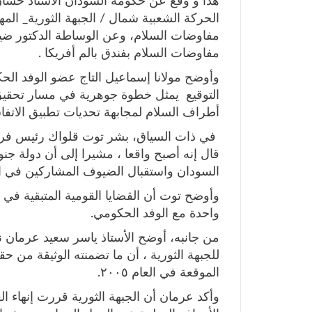
هذا و وقع عن حكومة السودان الأستاذ حسا
الحركة الشعبية شمال / الجبهة الثورية_ ال
مفاوضات السلام، وعن الوساطة الدكتور ضي
مفاوضات السلام بفندق بالم أفريكا .
وأوضح مولانا إسماعيل التاج عضو الوفد ا
التوقيع يمثل خطوة جوهرية في مسار تحقيق 
أطراف السلام لمجابهة تحديات تطبيق الاتف
في ذات السياق، بشر توت قلواك رئيس فريق
قال إنه أصبح واقعا ، مشيرا إلى أن دولة جن
السودان واستقبال الضيوف المشاركين في ال
وأوضح توت أن القضايا القومية المتبقية في 
واحدة مع الوفد الحكومي.
من جانبه، أوضح الأستاذ ياسر سعيد عرمان ن
للجبهة الثورية ، أن ما تضمنته الوثيقة من ح
الموقعة في العام ٢٠٠٥.
وأكد عرمان أن الجبهة الثورية قررت إنهاء 