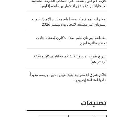
حزب لام أكول تشكك في مساعي الحركة الشعبية
للانتخابات وتدعو لإجراء حوار بوساطة إقليمية
تحذيرات أممية وإقليمية أمام مجلس الأمن: جنوب
السودان غير مستعد لانتخابات ديسمبر 2026
مقاطعة نهر ياي تقيم صلاة تذكاري لضحايا حادث
تحطم طائرة لوري
النزاع بغرب الاستوائية يفاقم معاناة سكان منطقة
“ري-رانقو”
حاكم شرق الاستوائية يعيد تعيين ماثيو اورومو مديراً
إداريا لمنطقة إيميهجيك
تصنيفات