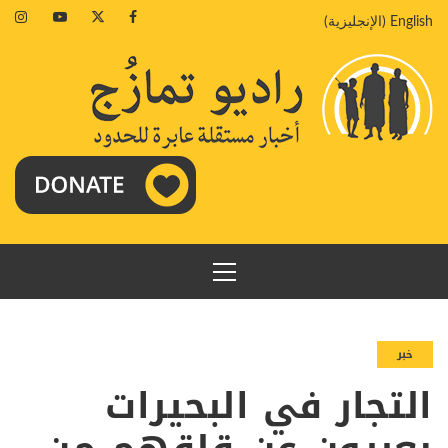
خطي
agram
Youtube
Twitter
Facebook
English
(
الإنجليزية
)
لى
لمحتوى
القائمة
الرئيسية
خبر
التجار في البحيرات