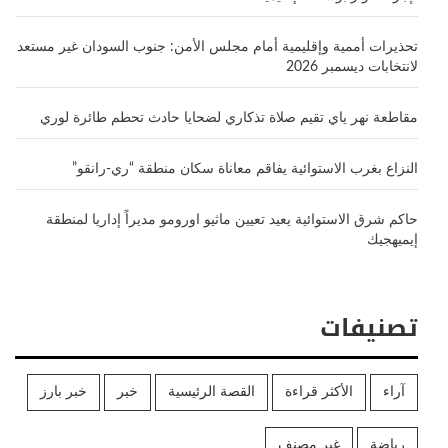
تحذيرات أممية وإقليمية أمام مجلس الأمن: جنوب السودان غير مستعد
لانتخابات ديسمبر 2026
مقاطعة نهر ياي تقيم صلاة تذكاري لضحايا حادث تحطم طائرة لوري
النزاع بغرب الاستوائية يفاقم معاناة سكان منطقة “ري-رانقو”
حاكم شرق الاستوائية يعيد تعيين ماثيو اورومو مديراً إداريا لمنطقة
إيميهجيك
تصنيفات
آراء
الأكثر قراءة
القصة الرئيسية
خبر
خبر بارز
رياضة
غير مصنف