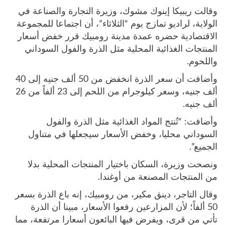
وقالت ريبيكا إينوك مشوك، وزيرة التجارة والصناعة في
الولاية، لراديو تمازج يوم “الثلاثاء”، أن اجتماعا للمجموعة
الاقتصادية حضره عمدة مدينة رومبيك قرر خفض أسعار
المنتجات الغذائية المحلية مثل الذرة والفول السوداني
واللحوم.
وأضافت أن سعر الذرة انخفض من 50 ألف جنيه إلى 40
ألف جنيه، وسعر كيلوجرام من اللحم إلى 23 ألفاً من 26
ألف جنيه.
وأضافت: “تُنتج المواد الغذائية مثل الذرة والفول
السوداني محليا، وخفض الأسعار سيجعلها في متناول
الجميع”.
ونصحت وزيرة، السكان باختيار المنتجات المحلية بدلا
من المنتجات المصنعة من أوغندا.
وقال التاجر، دينق مكير، من رومبيك، إنه باع الذرة بسعر
50 ألفاً؛ لأن المزارعين رفعوا الأسعار، مبينا أن الذرة
تأتي من قرى، ويفرض فيها البائعون أسعارا مرتفعة، مما