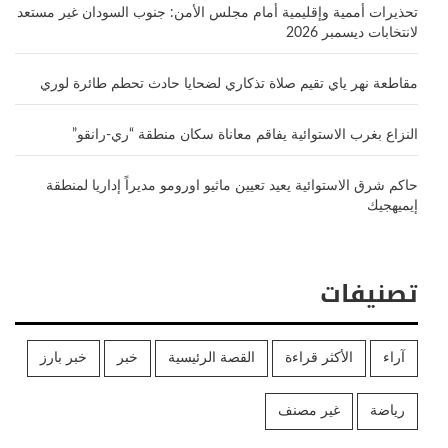
تحذيرات أممية وإقليمية أمام مجلس الأمن: جنوب السودان غير مستعد
لانتخابات ديسمبر 2026
مقاطعة نهر ياي تقيم صلاة تذكاري لضحايا حادث تحطم طائرة لوري
النزاع بغرب الاستوائية يفاقم معاناة سكان منطقة “ري-رانقو”
حاكم شرق الاستوائية يعيد تعيين ماثيو اورومو مديراً إداريا لمنطقة
إيميهجيك
تصنيفات
آراء
الأكثر قراءة
القصة الرئيسية
خبر
خبر بارز
رياضة
غير مصنف