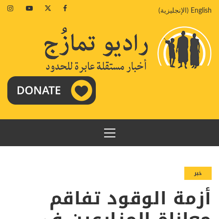
خطي
agram
Youtube
Twitter
Facebook
English
(
الإنجليزية
)
لى
لمحتوى
القائمة
الرئيسية
خبر
أزمة الوقود تفاقم