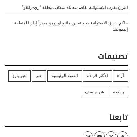
النزاع بغرب الاستوائية يفاقم معاناة سكان منطقة “ري-رانقو”
حاكم شرق الاستوائية يعيد تعيين ماثيو اورومو مديراً إداريا لمنطقة
إيميهجيك
تصنيفات
آراء
الأكثر قراءة
القصة الرئيسية
خبر
خبر بارز
رياضة
غير مصنف
تابعنا
Instagram
Youtube
Twitter
Facebook