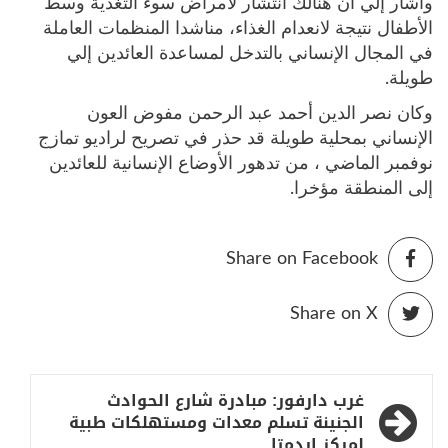
وأشار إلي أن هنالك انتشار لأمراض سوء التغذية وسط
الأطفال نتيجة لانعدام الغذاء، مناشدا المنظمات العاملة
في المجال الإنساني بالتدخل لمساعدة العائدين إلي
طويلة.
وكان نصر الدين أحمد عبد الرحمن مفوض العون
الإنساني بمحلية طويلة قد حذر في تصريح لراديو تمازج
نوفمبر الماضي ، من تدهور الأوضاع الإنسانية للعائدين
إلى المنطقة مؤخرا.
Share on Facebook
Share on X
تصفّح
غرب دارفور: مبادرة شارع الحوادث
المقالات
الجنينة تسلم معدات ومستهلكات طبية
لمركز اردمتا