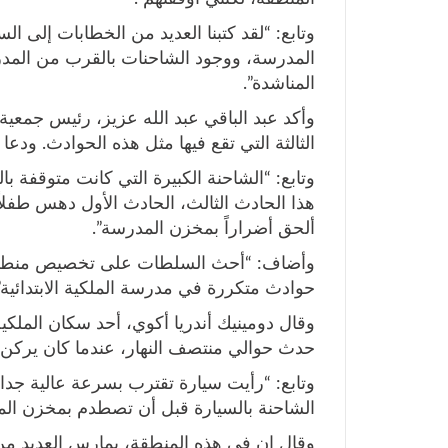
وتابع: “لقد كتبنا العديد من الخطابات إلى
المدرسة، ووجود الشاحنات بالقرب من المدر
المناشدة”.
وأكد عبد الباقي عبد الله عزيز، رئيس جمعية أ
الثالثة التي تقع فيها مثل هذه الحوادث. و
وتابع: “الشاحنة الكبيرة التي كانت متوقفة
هذا الحادث الثالث، الحادث الأول دهس طفلاً 
ألحق أضراراً بمخزن المدرسة”.
وأضاف: “أحث السلطات على تخصيص منطقة م
حوادث متكررة في مدرسة الملكية الابتدائية”
وقال دومينيك أندريا أكوي، أحد سكان الملكي
حدث حوالي منتصف النهار، عندما كان يركن س
وتابع: “رأيت سيارة تقترب بسرعة عالية ج
الشاحنة بالسيارة قبل أن تصطدم بمخزن الم
وقال إن في هذه المنطقة، يمارس العديد من