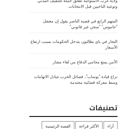
ولاية غرب الاستوائية تطلق حملة للتثقيف المدني
وتوعية الناخبين قبل الانتخابات
المتهم الرابع في قضية الناصر يقول إن معتقل
“جاموس” “سجن غير قانوني”
التجار في ياي يطالبون بتدخل الحكومات بسبب ارتفاع
الأسعار
الأمن يمنع محامي الدفاع من لقاء مشار
نزاع قيادة “يوساب”.. فصائل الحزب تتبادل الاتهامات
وسط معركة قضائية محتدمة
تصنيفات
آراء
الأكثر قراءة
القصة الرئيسية