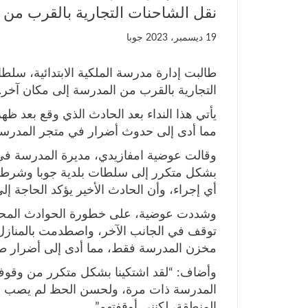
نقل الشاحنات التجارية بالقرب من 
19 ديسمبر، 2023
جوبا
طالبت إدارة مدرسة الملكية الابتدائية، سلط
التجارية بالقرب من المدرسة إلى مكان آخر.
يأتي هذا النداء بعد الحادث الذي وقع بعد ظ
مما أدى إلى حدوث أضرار في متجر المدرسة
وقالت عوضية امفازيدي، مديرة المدرسة في تص
بشكل متكرر إلى سلطات بلدية جوبا وشرطة ا
أي إجراء، وأن الحادث الأخير يؤكد الحاجة إ
وشددت عوضية، على خطورة الحوادث المحتم
توقف في الجانب الآخر، واصطدمت بالمنازل و
مخزن المدرسة فقط، مما أدى إلى أضرار طف
وأضاف: “لقد اشتكينا بشكل متكرر من وقو
المدرسة ذات مرة، ولحسن الحظ لم يصب أح
المنطقة، لكنني أوقفتهم”.