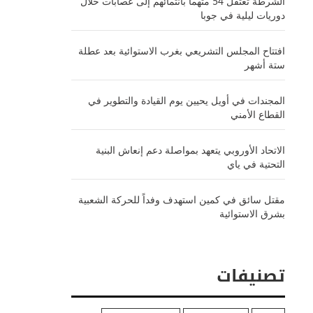
الشرطة تعتقل 54 متهماً بانتمائهم إلى عصابات خلال
دوريات ليلية في جوبا
افتتاح المجلس التشريعي بغرب الاستوائية بعد عطلة
ستة أشهر
المجندات في أويل يحيين يوم القيادة والتطوير في
القطاع الأمني
الاتحاد الأوروبي يتعهد بمواصلة دعم إنعاش البنية
التحتية في ياي
مقتل سائق في كمين استهدف وفداً للحركة الشعبية
بشرق الاستوائية
تصنيفات