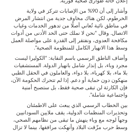
إعلان حالة طوارئ صحية فورية.
وأشار إلى أن 90% من الإصابات تتركز في ولاية
الخرطوم، لكن هناك مخاوف جدية من انتشار المرض
في مناطق نائية تُعاني أصلًا من تدهور الخدمات وغياب
الاتصال. وقال “نحن لا نملك حتى الحد الأدنى من أدوات
مكافحة العدوى، ونفتقر إلى القدرة على مواصلة العمل
وسط هذا الانهيار الكامل للمنظومة الصحية”.
وأضاف الناطق الرسمي باسم النقابة: “الكوليرا ليست
مجرد وباء، بل إنذار شامل بانهيار الدولة. المستشفيات
بلا ماء، بلا كهرباء، بلا دواء، والعاملون في الحقل الطبي
منهكون دون حماية أو دعم. إذا لم تتحرك الحكومة الآن،
فإن الكارثة لن تبقى صحية فقط، بل ستصبح أمنية
واجتماعية شاملة”.
بين الخطاب الرسمي الذي يبعث على الاطمئنان
وتحذيرات المنظمات الدولية، يقف ملايين السودانيين
وجهاً لوجه مع وباء ينهش ما تبقى من نظامهم الصحي،
وسط حرب مزّقت البلاد وأنهكت مرافقها، بينما لا تزال