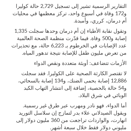
التقارير الرسمية تشير إلى تسجيل 2,729 حالة كوليرا
و172 وفاة في أسبوع واحد، تركز معظمها في محليات
أم درمان، كرري، وأمبدة.
وتقول نقابة الأطباء إن أم درمان وحدها سجلت 1,335
إصابة و500 وفاة. فيما قدّرت منظمة الصحة العالمية
عدد الإصابات في الخرطوم بـ 6,223 حالة، مع تحذيرات
من تعرض مليون طفل للإصابة نتيجة تدهور المياه.
الأزمات تتضاعف: أوبئة متعددة ونقص الدواء
لا تقتصر الكارثة الصحية على الكوليرا. فقد سجلت
12,886 إصابة بحمى الضنك، و134 إصابة بالسحائي،
و54 حالة بالحصبة، إضافة إلى انتشار التهاب الكبد
الوبائي في شرق البلاد.
أما الدواء، فهو نادر ومهرب عبر طرق غير رسمية.
ويقول الصيدلاني علاء بدر لتمازج إن سلاسل التوريد
انهارت، والواردات تراجعت من 360 مليون دولار إلى
مليوني دولار فقط خلال سبعة أشهر.