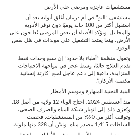
مستشفيات عاجزة ومرضى على الأرض
مستشفى “النو” في أم درمان أغلق أبوابه بعد أن
استقبل أكثر من 100 حالة يوميًا دون توفر الأدوية
والمحاليل. ويؤكد الأطباء أن بعض المرضى يُعالجون على
الأرض، بينما يعتمد التشغيل على مولدات في ظل نقص
الوقود.
وتقول منظمة “أطباء بلا حدود” إن سبع وحدات فقط
تقدم العلاج حاليًا، وسط عجز في مواجهة الاحتياجات
المتزايدة، داعية إلى دعم عاجل لمنع “كارثة إنسانية
مكتملة الأركان”.
البنية التحتية المنهارة وموسم الأمطار
منذ أغسطس 2024، اجتاح الوباء 12 ولاية من أصل 18.
ويُعزى ذلك إلى انهيار شبكة المياه والصرف الصحي،
وتوقف أكثر من 90% من المستشفيات. فحصت
السلطات 1,415 مصدر مياه، وتبيّن أن 328 منها ملوثة.