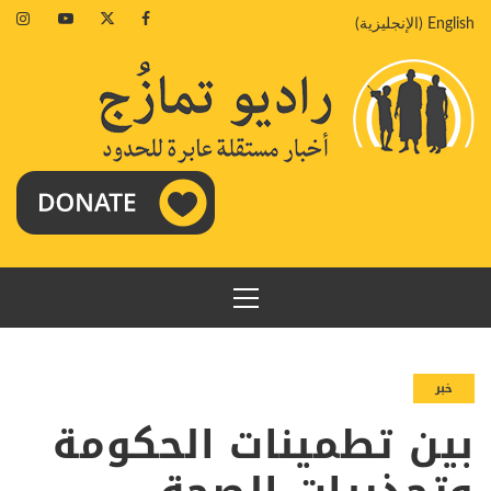
خطي
agram
Youtube
Twitter
Facebook
English
(
الإنجليزية
)
لى
لمحتوى
القائمة
الرئيسية
خبر
بين تطمينات الحكومة