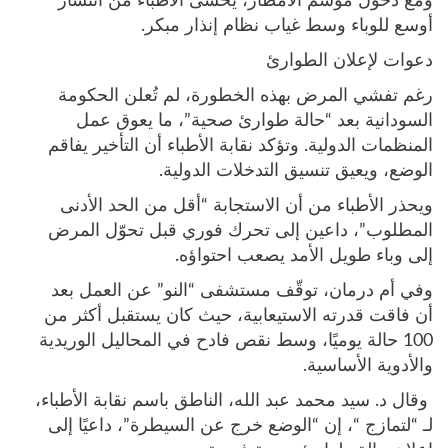
ومع دخول موسم الأمطار، يخشى الأطباء من انتشار
أوسع للوباء وسط غياب نظام إنذار مبكر.
دعوات لإعلان الطوارئ
رغم تفشي المرض بهذه الخطورة، لم تُعلن الحكومة
السودانية بعد “حالة طوارئ صحية”، ما يعوق عمل
المنظمات الدولية. وتؤكد نقابة الأطباء أن التأخير يفاقم
الوضع، ويعيق تنسيق التدخلات الدولية.
ويحذر الأطباء من أن الاستجابة “أقل من الحد الأدنى
المطلوب”، داعين إلى تحرك فوري قبل تحوّل المرض
إلى وباء طويل الأمد يصعب احتواؤه.
وفي أم درمان، توقّف مستشفى “النو” عن العمل بعد
أن فاقت قدرته الاستيعابية، حيث كان يستقبل أكثر من
100 حالة يوميًا، وسط نقص فادح في المحاليل الوريدية
والأدوية الأساسية.
وقال د. سيد محمد عبد الله، الناطق باسم نقابة الأطباء،
لـ “لتمازج “، إن “الوضع خرج عن السيطرة”، داعيًا إلى