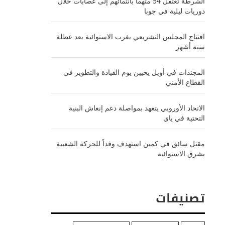
الشرطة تعتقل 54 متهماً بانتمائهم إلى عصابات خلال
دوريات ليلية في جوبا
افتتاح المجلس التشريعي بغرب الاستوائية بعد عطلة
ستة أشهر
المجندات في أويل يحيين يوم القيادة والتطوير في
القطاع الأمني
الاتحاد الأوروبي يتعهد بمواصلة دعم إنعاش البنية
التحتية في ياي
مقتل سائق في كمين استهدف وفداً للحركة الشعبية
بشرق الاستوائية
تصنيفات