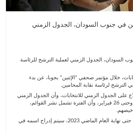
ين في جنوب السودان، الجدول الزمني
وب السودان، الجدول الزمني لعملية الترشح للرئاسة
ابات، خلال مؤتمر صحفي “الإثنين” بجوبا، عن بدء
الترشح لرئاسة نقابة المحامين.
 على الجدول الزمني للانتخابات، وأن الجدول الزمني
سيكون متاحا اعتبارا من يوم الثلاثاء 16 يناير وحتى 26 فبراير، وأن الفترة تشمل نشر القوائم،
خيصهم.
وقال إن المحامين الذين لديهم رخصة العمل حتى نهاية العام الماضي 2023، سيتم إدراج اسمه في