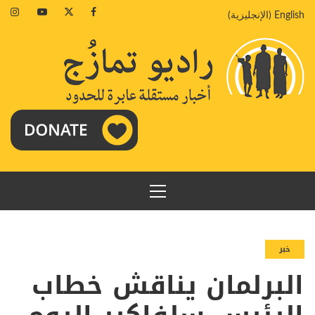
خطي
agram
Youtube
Twitter
Facebook
English
(
الإنجليزية
)
لى
لمحتوى
القائمة
الرئيسية
خبر
البرلمان يناقش خطاب