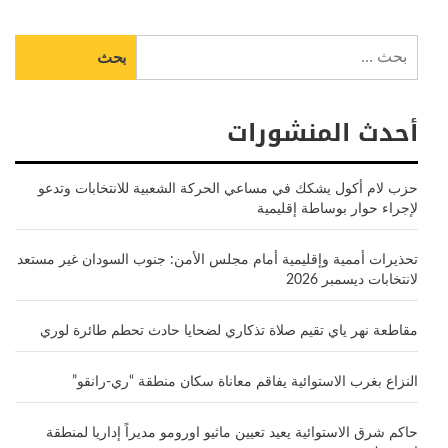
البحث
عن:
أحدث المنشورات
حزب لام أكول يشكك في مساعي الحركة الشعبية للانتخابات وتدعو
لإجراء حوار بوساطة إقليمية
تحذيرات أممية وإقليمية أمام مجلس الأمن: جنوب السودان غير مستعد
لانتخابات ديسمبر 2026
مقاطعة نهر ياي تقيم صلاة تذكاري لضحايا حادث تحطم طائرة لوري
النزاع بغرب الاستوائية يفاقم معاناة سكان منطقة “ري-رانقو”
حاكم شرق الاستوائية يعيد تعيين ماثيو اورومو مديراً إداريا لمنطقة