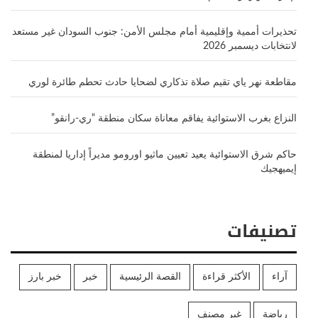
تحذيرات أممية وإقليمية أمام مجلس الأمن: جنوب السودان غير مستعد
لانتخابات ديسمبر 2026
مقاطعة نهر ياي تقيم صلاة تذكاري لضحايا حادث تحطم طائرة لوري
النزاع بغرب الاستوائية يفاقم معاناة سكان منطقة “ري-رانقو”
حاكم شرق الاستوائية يعيد تعيين ماثيو اورومو مديراً إداريا لمنطقة
إيميهجيك
تصنيفات
آراء
الأكثر قراءة
القصة الرئيسية
خبر
خبر بارز
رياضة
غير مصنف