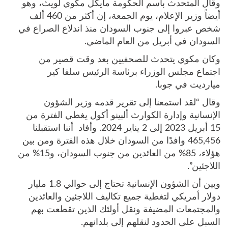
وقال المتحدث باسم الحكومة مايكل مكوي لويث، وهو
أيضاً وزير الإعلام، يوم الجمعة، إن أكثر من 460 ألف
شخص عبروا إلى جنوب السودان منذ اندلاع الصراع في
السودان في أبريل من العام الماضي.
وكان مكوي يتحدث للصحفيين بعد وقت قصير من
اجتماع مجلس الوزراء برئاسة الرئيس سلفا كير
ميارديت في جوبا.
وقال “لقد استمعنا إلى تقرير قدمه وزير الشؤون
الإنسانية وإدارة الكوارث ألبينو أكول يغطي الفترة من
15 أبريل 2023 إلى 2 يناير 2024. وأفاد أننا استقبلنا
465,456 وافدًا من السودان خلال هذه الفترة ومن بين
هؤلاء، 85% من العائدين من جنوب السودان، و15% من
اللاجئين”.
وبين أن الشؤون الإنسانية تحتاج إلى حوالي 1.8 مليار
دولار أمريكي لتغطية جميع تكاليف اللاجئين والعائدين
والمجتمعات المضيفة ونقل أولئك الذين تقطعت بهم
السبل على الحدود لنقلهم إلى بلدانهم.