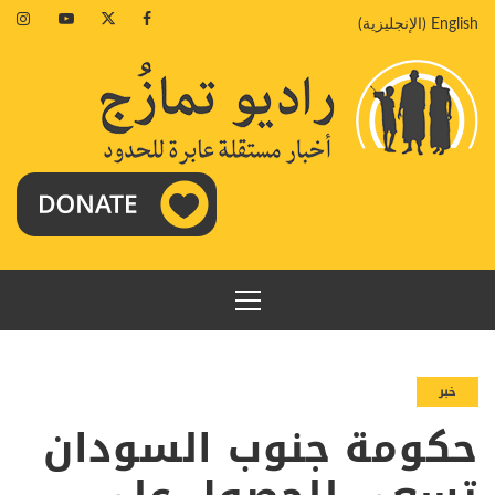
خطي
agram
Youtube
Twitter
Facebook
English
(
الإنجليزية
)
لى
لمحتوى
القائمة
الرئيسية
خبر
حكومة جنوب السودان