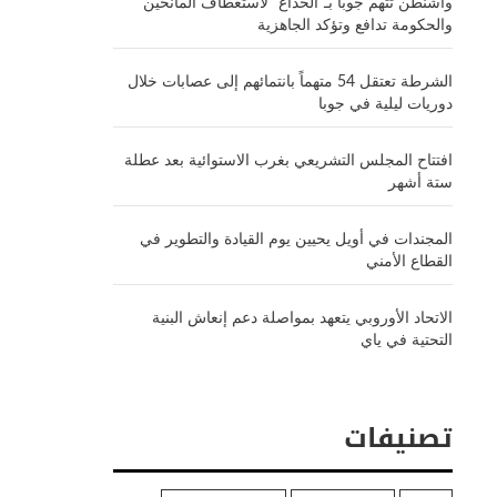
واشنطن تتهم جوبا بـ”الخداع” لاستعطاف المانحين
والحكومة تدافع وتؤكد الجاهزية
الشرطة تعتقل 54 متهماً بانتمائهم إلى عصابات خلال
دوريات ليلية في جوبا
افتتاح المجلس التشريعي بغرب الاستوائية بعد عطلة
ستة أشهر
المجندات في أويل يحيين يوم القيادة والتطوير في
القطاع الأمني
الاتحاد الأوروبي يتعهد بمواصلة دعم إنعاش البنية
التحتية في ياي
تصنيفات