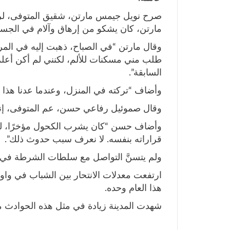
صرح نويل جيمس مارتن، شقيق المتوفى، لراد
مارتن، كان يشكو من إرهاق وآلام في الجسم
وقال مارتن “في الصباح، ذهبت إليه في ال
طلب ​​مني مسكنات للألم، لكنني لم أكن أعل
السابقة”.
وأضاف “تركته في المنزل، وعندما عدنا هذا ال
وقال صموئيل رفاعي حسن، عم المتوفى، إنه
وأضاف حسن “كان يشرب الكحول مؤخرًا، لكن 
قراراته بنفسه. لا نعرف سبب حدوث ذلك”.
ولم يتسنَّ التواصل مع سلطات الشرطة في وا
هذا العام وحده.
شهدت المدينة زيادة في مثل هذه الحوادث منذ عا