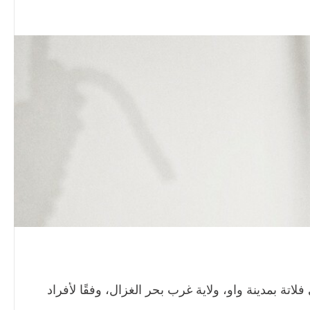
عمر “22” عامًا في حي فلاتة بمدينة واو، ولاية غرب بحر الغزال، وفقًا لأفراد