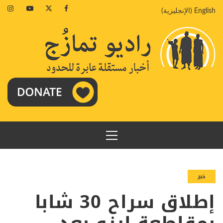
خطي
agram
Youtube
Twitter
Facebook
English
(
الإنجليزية
)
لى
لمحتوى
القائمة
الرئيسية
خبر
إطلاق سراح 30 شابا