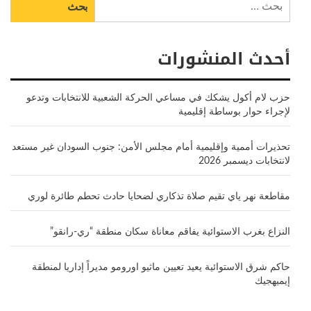
عن:
أحدث المنشورات
حزب لام أكول يشكك في مساعي الحركة الشعبية للانتخابات وتدعو
لإجراء حوار بوساطة إقليمية
تحذيرات أممية وإقليمية أمام مجلس الأمن: جنوب السودان غير مستعد
لانتخابات ديسمبر 2026
مقاطعة نهر ياي تقيم صلاة تذكاري لضحايا حادث تحطم طائرة لوري
النزاع بغرب الاستوائية يفاقم معاناة سكان منطقة “ري-رانقو”
حاكم شرق الاستوائية يعيد تعيين ماثيو اورومو مديراً إداريا لمنطقة
إيميهجيك