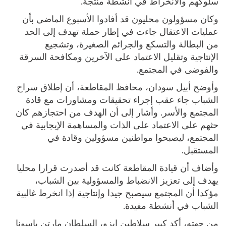
سلوكهم والانخراط في أنشطة منتجة.
وكان مسؤولون محليون قد أفادوا الأسبوع الماضي بأن
عمليات الاعتقال جاءت في إطار حملة تهدف إلى الحد
من البطالة والتسكع والجرائم الصغيرة، وتشجيع
الإنتاجية وتقليل الاعتماد على الآخرين ومكافحة السرقة
والفوضى في المجتمع.
وأوضح أبيل سودان، محافظ المقاطعة، أن إطلاق سراح
الشباب جاء عقب إجراء تحقيقات ومشاورات مع قادة
المجتمع والأسر. وأشار إلى أن الهدف من احتجازهم كان
حثهم على الاعتماد على الذات والمساهمة الإيجابية في
المجتمع، ليصبحوا مواطنين مسؤولين وقادة في
المستقبل.
وأضاف أن قيادة المقاطعة كانت قد أصدرت قرارا محليا
يهدف إلى تعزيز الانضباط والمسؤولية بين الشباب،
مؤكدا أن المجتمع سيصبح جيدا وإنتاجية إذا انخرط غالبية
الشباب في أنشطة مفيدة.
من جهته، أكد كبير سلاطين إيزو، السلطان مارتن ياسونا