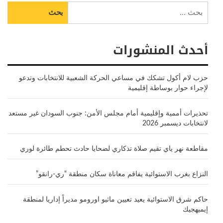
البحث
عن:
أحدث المنشورات
حزب لام أكول تشكك في مساعي الحركة الشعبية للانتخابات وتدعو
لإجراء حوار بوساطة إقليمية
تحذيرات أممية وإقليمية أمام مجلس الأمن: جنوب السودان غير مستعد
لانتخابات ديسمبر 2026
مقاطعة نهر ياي تقيم صلاة تذكاري لضحايا حادث تحطم طائرة لوري
النزاع بغرب الاستوائية يفاقم معاناة سكان منطقة “ري-رانقو”
حاكم شرق الاستوائية يعيد تعيين ماثيو اورومو مديراً إداريا لمنطقة
إيميهجيك