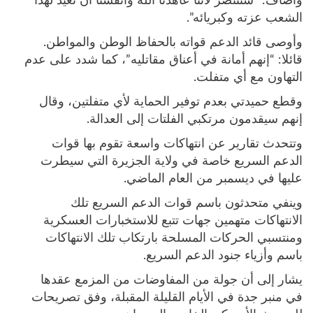
وأضاف: “سننتصر لأننا عاهدنا الله وأنفسنا أن نعيد لهذا
الشعب عزته وكبريائه”.
وأوصى قائد الدعم قواته بالحفاظ الوطن والمواطن.
قائلا: “إنهم أمانة في أعناق مقاتليه”، كما شدد على عدم
التهاون مع أي متفلت.
وقطع حميدتي بعدم توفير الحماية لأي متفلتين، وقال
إنهم سيقدمون مرتكبي الفلتات إلى العدالة.
وتتحدث تقارير عن انتهاكات واسعة تقوم بها قوات
الدعم السريع خاصة في ولاية الجزيرة التي سيطرت
عليها في ديسمبر من العام الماضي.
وينفي متحدثون باسم قوات الدعم السريع تلك
الانتهاكات متهمين جهات تتبع للاستخبارات العسكرية
ومنتسبي الحركات المسلحة بارتكاب تلك الانتهاكات
باسم وأزياء جنود الدعم السريع.
يشار إلى أن جولة من المفاوضات من المزمع عقدها
في منبر جدة في الأيام القليلة المقبلة، وفق تصريحات