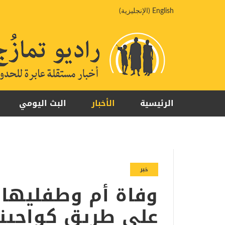
خطي
English
(
الإنجليزية
)
لى
لمحتوى
الرئيسية
الأخبار
البث اليومي
خبر
وفاة أم وطفليها 
على طريق كواجينا