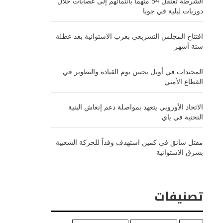
الشرطة تعتقل 54 متهماً بانتمائهم إلى عصابات خلال
دوريات ليلية في جوبا
افتتاح المجلس التشريعي بغرب الاستوائية بعد عطلة
ستة أشهر
المجندات في أويل يحيين يوم القيادة والتطوير في
القطاع الأمني
الاتحاد الأوروبي يتعهد بمواصلة دعم إنعاش البنية
التحتية في ياي
مقتل سائق في كمين استهدف وفداً للحركة الشعبية
بشرق الاستوائية
تصنيفات