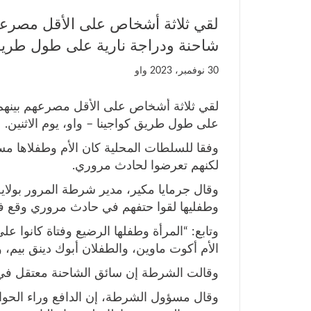
لقي ثلاثة أشخاص على الأقل مصرعه
شاحنة ودراجة نارية على طول طريق كو
30 نوفمبر، 2023
واو
لقي ثلاثة أشخاص على الأقل مصرعهم بينهم
على طول طريق كواجينا – واو، يوم الاثنين.
وفقا للسلطات المحلية كان الأم وطفلاها مسا
لكنهم تعرضوا لحادث مروري.
وقال جرمايا مكير، مدير شرطة المرور بولاي
وطفليها لقوا حتفهم في حادث مروري وقع ف
وتابع: “المرأة وطفلها الرضيع وفتاة كانوا 
الأم أكوت ماوين، والطفلان أبوك دينق بيم، وأب
وقالت الشرطة إن سائق الشاحنة معتقل في 
وقال مسؤول الشرطة، إن الدافع وراء الحوادث