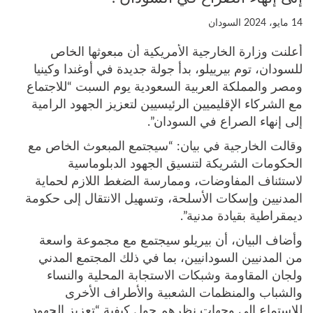
14 مايو، 2024
السودان
أعلنت وزارة الخارجية الأمريكية أن مبعوثها الخاص
للسودان، توم بيرييلو، بدأ جولة جديدة في أوغندا وكينيا
ومصر والمملكة العربية السعودية يوم السبت “للاجتماع
مع الشركاء الإقليميين الرئيسيين لتعزيز الجهود الرامية
إلى إنهاء الصراع في السودان”.
وقالت الخارجية في بيان: “سيجتمع المبعوث الخاص مع
الحكومات الشريكة لتنسيق الجهود الدبلوماسية
لاستئناف المفاوضات، وممارسة الضغط اللازم لحماية
المدنيين وإسكات الأسلحة، وتسهيل الانتقال إلى حكومة
ديمقراطية بقيادة مدنية”.
وأضاف البيان، أن بيريلو سيجتمع مع مجموعة واسعة
من المدنيين السودانيين، بما في ذلك المجتمع المدني
ولجان المقاومة وشبكات الاستجابة المحلية والنساء
والشباب والمنظمات الشعبية والأطراف الأخرى
للاستماع إلى وجهات نظرهم حول كيفية “تعزيز الجهود