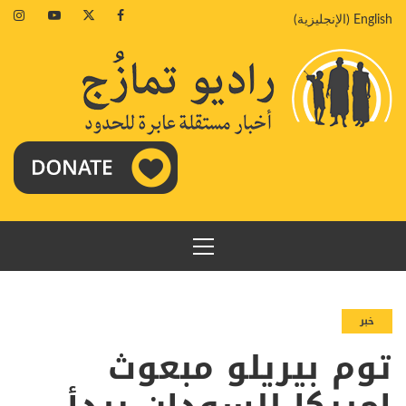
خطي
agram
Youtube
Twitter
Facebook
English
(
الإنجليزية
)
لى
لمحتوى
القائمة
الرئيسية
خبر
توم بيريلو مبعوث