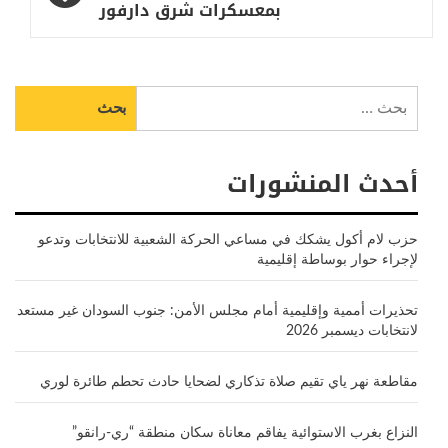
بمعسكرات شرق دارفور
البحث
عن:
أحدث المنشورات
حزب لام أكول يشكك في مساعي الحركة الشعبية للانتخابات وتدعو
لإجراء حوار بوساطة إقليمية
تحذيرات أممية وإقليمية أمام مجلس الأمن: جنوب السودان غير مستعد
لانتخابات ديسمبر 2026
مقاطعة نهر ياي تقيم صلاة تذكاري لضحايا حادث تحطم طائرة لوري
النزاع بغرب الاستوائية يفاقم معاناة سكان منطقة “ري-رانقو”