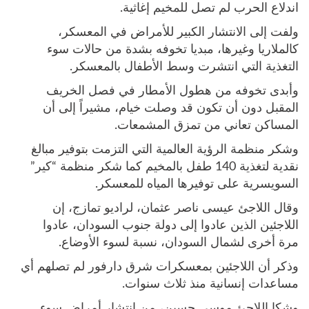
اندلاع الحرب لم تصل للمخيم إغاثية.
ولفت إلى الانتشار الكبير للأمراض في المعسكر،
كالملاريا وغيرها، مبديا تخوفه بشدة من حالات سوء
التغذية التي انتشرت وسط الأطفال بالمعسكر.
وأبدى تخوفه من هطول الأمطار في فصل الخريف
المقبل دون أن تكون قد وصلت خيام، مشيراً إلى أن
المساكن تعاني من تمزق المشمعات.
وشكر منظمة الرؤية العالمية التي التزمت بتوفير مبالغ
نقدية لتغذية 140 طفل بالمخيم كما شكر منظمة “كير”
السويسرية على توفيرها المياه للمعسكر.
وقال اللاجئ عيسى ناصر عثمان، لراديو تمازج، إن
اللاجئين الذين عادوا إلى دولة جنوب السودان، عادوا
مرة أخرى لشمال السودان، نسبة لسوء الأوضاع.
وذكر أن اللاجئين بمعسكرات شرق دارفور لم تصلهم أي
مساعدات إنسانية منذ ثلاث سنوات.
وشكا اللاجئ موسى حسين، من انتشار أمراض سوء