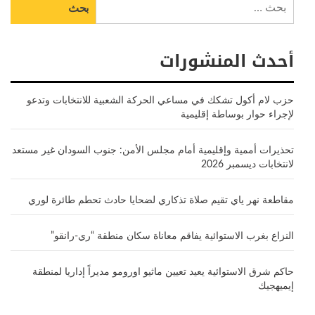
عن:
أحدث المنشورات
حزب لام أكول تشكك في مساعي الحركة الشعبية للانتخابات وتدعو
لإجراء حوار بوساطة إقليمية
تحذيرات أممية وإقليمية أمام مجلس الأمن: جنوب السودان غير مستعد
لانتخابات ديسمبر 2026
مقاطعة نهر ياي تقيم صلاة تذكاري لضحايا حادث تحطم طائرة لوري
النزاع بغرب الاستوائية يفاقم معاناة سكان منطقة “ري-رانقو”
حاكم شرق الاستوائية يعيد تعيين ماثيو اورومو مديراً إداريا لمنطقة
إيميهجيك