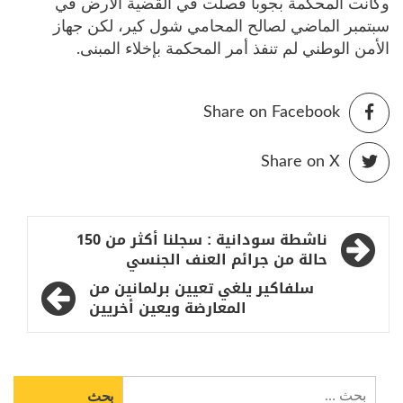
وكانت المحكمة بجوبا فصلت في القضية الأرض في
سبتمبر الماضي لصالح المحامي شول كير، لكن جهاز
الأمن الوطني لم تنفذ أمر المحكمة بإخلاء المبنى.
Share on Facebook
Share on X
تصفّح
ناشطة سودانية : سجلنا أكثر من 150
المقالات
حالة من جرائم العنف الجنسي
سلفاكير يلغي تعيين برلمانين من
المعارضة ويعين أخريين
البحث
عن: