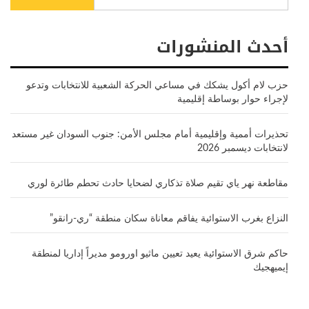
أحدث المنشورات
حزب لام أكول يشكك في مساعي الحركة الشعبية للانتخابات وتدعو
لإجراء حوار بوساطة إقليمية
تحذيرات أممية وإقليمية أمام مجلس الأمن: جنوب السودان غير مستعد
لانتخابات ديسمبر 2026
مقاطعة نهر ياي تقيم صلاة تذكاري لضحايا حادث تحطم طائرة لوري
النزاع بغرب الاستوائية يفاقم معاناة سكان منطقة “ري-رانقو”
حاكم شرق الاستوائية يعيد تعيين ماثيو اورومو مديراً إداريا لمنطقة
إيميهجيك