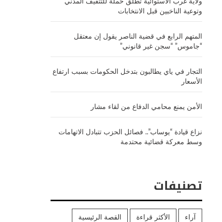
ولاية غرب الاستوائية تطلق حملة للتثقيف المدني
وتوعية الناخبين قبل الانتخابات
المتهم الرابع في قضية الناصر يقول إن معتقل
“جاموس” “سجن غير قانوني”
التجار في ياي يطالبون بتدخل الحكومات بسبب ارتفاع
الأسعار
الأمن يمنع محامي الدفاع من لقاء مشار
نزاع قيادة “يوساب”.. فصائل الحزب تتبادل الاتهامات
وسط معركة قضائية محتدمة
تصنيفات
آراء
الأكثر قراءة
القصة الرئيسية