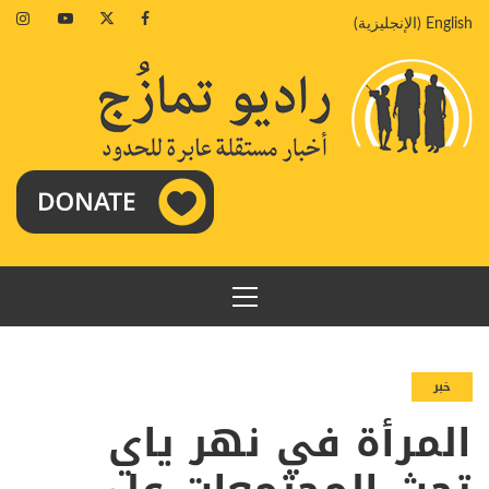
خطي
agram
Youtube
Twitter
Facebook
English
(
الإنجليزية
)
لى
لمحتوى
القائمة
الرئيسية
خبر
المرأة في نهر ياي