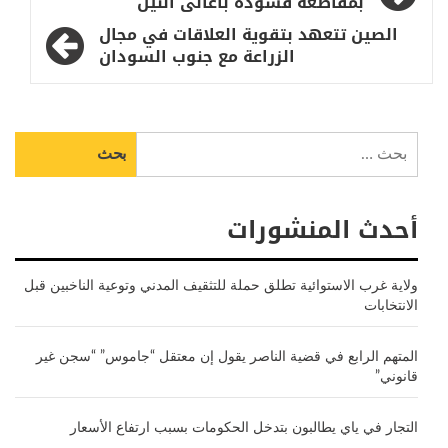
المقالات
بمقاطعة فشودة بأعالى النيل
الصين تتعهد بتقوية العلاقات في مجال
الزراعة مع جنوب السودان
البحث
عن:
أحدث المنشورات
ولاية غرب الاستوائية تطلق حملة للتثقيف المدني وتوعية الناخبين قبل
الانتخابات
المتهم الرابع في قضية الناصر يقول إن معتقل “جاموس” “سجن غير
قانوني”
التجار في ياي يطالبون بتدخل الحكومات بسبب ارتفاع الأسعار