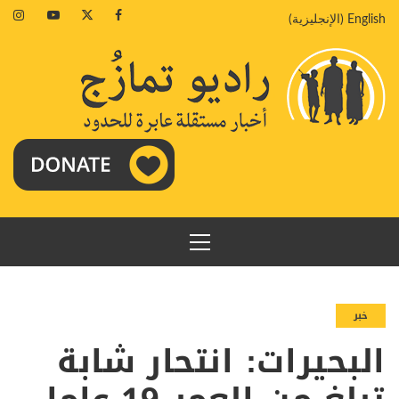
خطي
agram
Youtube
Twitter
Facebook
English
(
الإنجليزية
)
لى
لمحتوى
القائمة
الرئيسية
خبر
البحيرات: انتحار شابة