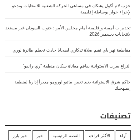
حزب لام أكول يشكك في مساعي الحركة الشعبية للانتخابات وتدعو
لإجراء حوار بوساطة إقليمية
تحذيرات أممية وإقليمية أمام مجلس الأمن: جنوب السودان غير مستعد
لانتخابات ديسمبر 2026
مقاطعة نهر ياي تقيم صلاة تذكاري لضحايا حادث تحطم طائرة لوري
النزاع بغرب الاستوائية يفاقم معاناة سكان منطقة “ري-رانقو”
حاكم شرق الاستوائية يعيد تعيين ماثيو اورومو مديراً إداريا لمنطقة
إيميهجيك
تصنيفات
آراء
الأكثر قراءة
القصة الرئيسية
خبر
خبر بارز