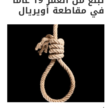
تبلغ من العمر 19 عاما
في مقاطعة أويريال