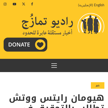
خطي
agram
Youtube
Twitter
Facebook
English
(
الإنجليزية
)
لى
لمحتوى
القائمة
الرئيسية
خبر
هيومان رايتس ووتش