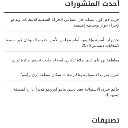
أحدث المنشورات
حزب لام أكول يشكك في مساعي الحركة الشعبية للانتخابات وتدعو
لإجراء حوار بوساطة إقليمية
تحذيرات أممية وإقليمية أمام مجلس الأمن: جنوب السودان غير مستعد
لانتخابات ديسمبر 2026
مقاطعة نهر ياي تقيم صلاة تذكاري لضحايا حادث تحطم طائرة لوري
النزاع بغرب الاستوائية يفاقم معاناة سكان منطقة “ري-رانقو”
حاكم شرق الاستوائية يعيد تعيين ماثيو اورومو مديراً إداريا لمنطقة
إيميهجيك
تصنيفات