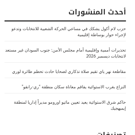
أحدث المنشورات
حزب لام أكول يشكك في مساعي الحركة الشعبية للانتخابات وتدعو
لإجراء حوار بوساطة إقليمية
تحذيرات أممية وإقليمية أمام مجلس الأمن: جنوب السودان غير مستعد
لانتخابات ديسمبر 2026
مقاطعة نهر ياي تقيم صلاة تذكاري لضحايا حادث تحطم طائرة لوري
النزاع بغرب الاستوائية يفاقم معاناة سكان منطقة “ري-رانقو”
حاكم شرق الاستوائية يعيد تعيين ماثيو اورومو مديراً إداريا لمنطقة
إيميهجيك