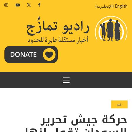
خطي
agram
Youtube
Twitter
Facebook
English
(
الإنجليزية
)
لى
لمحتوى
القائمة
الرئيسية
خبر
حركة جيش تحرير