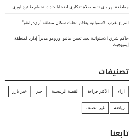
مقاطعة نهر ياي تقيم صلاة تذكاري لضحايا حادث تحطم طائرة لوري
النزاع بغرب الاستوائية يفاقم معاناة سكان منطقة “ري-رانقو”
حاكم شرق الاستوائية يعيد تعيين ماثيو اورومو مديراً إداريا لمنطقة
إيميهجيك
تصنيفات
آراء
الأكثر قراءة
القصة الرئيسية
خبر
خبر بارز
رياضة
غير مصنف
تابعنا