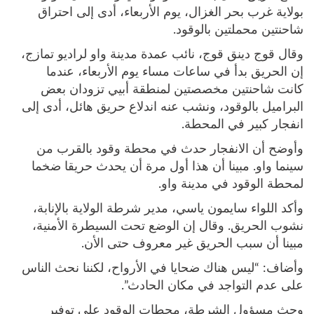
بولاية غرب بحر الغزال، يوم الأربعاء، أدى إلى احتراق
شاحنتين محملتين بالوقود.
وقال قوج دينق قوج، نائب عمدة مدينة واو لراديو تمازج،
إن الحريق بدأ في ساعات مساء يوم الأربعاء، عندما
كانت شاحنتين مخصصتين لمنطقة أبيي تزودان بعض
البراميل بالوقود، ونشب عنه اندلاع حريق هائل، أدى إلى
انفجار كبير في المحطة.
وأوضح أن الانفجار حدث في محطة وقود بالقرب من
سينما واو. مبينا أن هذا أول مرة أن يحدث حريقا ضخما
لمحطة الوقود في مدينة واو.
وأكد اللواء سايمون ياسي، مدير شرطة الولاية بالإنابة،
نشوب الحريق. وقال إن الوضع تحت السيطرة الأمنية،
مبينا أن سبب الحريق غير معروف حتى الأن.
وأضاف: “ليس هناك ضحايا في الأرواح، لكننا نحث الناس
على عدم التواجد في مكان الحادث”.
وحث مسؤول الشرطة، محطات الوقود على توفير