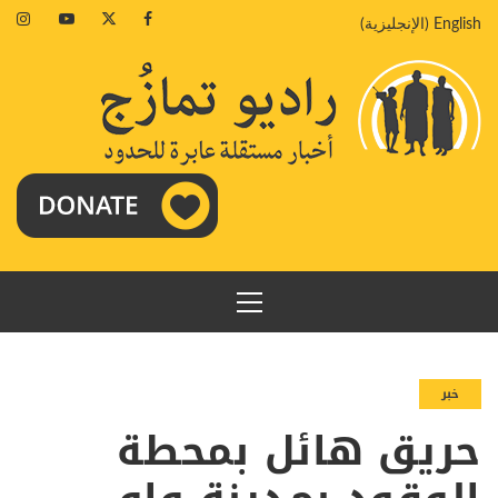
خطي
agram
Youtube
Twitter
Facebook
English
(
الإنجليزية
)
لى
لمحتوى
القائمة
الرئيسية
خبر
حريق هائل بمحطة