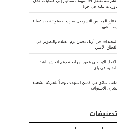
الشرطة تعتقل 54 متهماً بانتمائهم إلى عصابات خلال
دوريات ليلية في جوبا
افتتاح المجلس التشريعي بغرب الاستوائية بعد عطلة
ستة أشهر
المجندات في أويل يحيين يوم القيادة والتطوير في
القطاع الأمني
الاتحاد الأوروبي يتعهد بمواصلة دعم إنعاش البنية
التحتية في ياي
مقتل سائق في كمين استهدف وفداً للحركة الشعبية
بشرق الاستوائية
تصنيفات