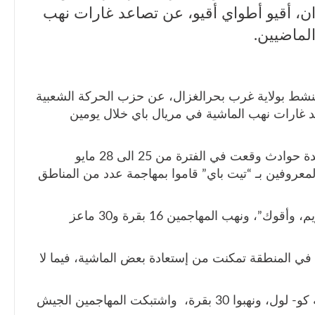
ن، أقيو أطواي أقيو، عن تصاعد غارات نهب
لماضيين.
شط بولاية غرب بحرالغزال، عن حزب الحركة الشعبية
د غارات نهب الماشية في مريال باي خلال يومين
وقال أقيو، لراديو تمازج يوم “الأربعاء”، إن عدة حوادث وقعت في الفترة من 25 الى 28 مايو
عروفين بـ “تيت باي” قاموا بمهاجمة عدد من المناطق
وقال ان تم مهاجمة مناطق: “وان باي، وأكويم، وأقوك”، ونهب المهاجمين 16 بقرة و30 ماعز
ي المنطقة تمكنت من إستعادة بعض الماشية، فيما لا
وقال إن في يوم 28 هاجم المسلحين منطقة كو- لول، ونهبوا 30 بقرة، واشتبكت المهاجمين الجيش