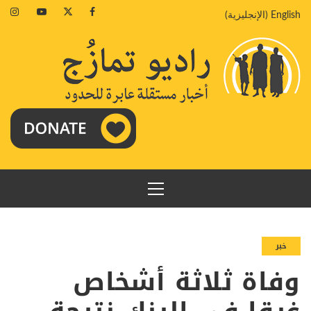
خطي
agram
Youtube
Twitter
Facebook
English
(
الإنجليزية
)
لى
لمحتوى
القائمة
الرئيسية
خبر
وفاة ثلاثة أشخاص