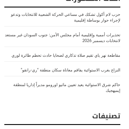
حزب لام أكول تشكك في مساعي الحركة الشعبية للانتخابات وتدعو
لإجراء حوار بوساطة إقليمية
تحذيرات أممية وإقليمية أمام مجلس الأمن: جنوب السودان غير مستعد
لانتخابات ديسمبر 2026
مقاطعة نهر ياي تقيم صلاة تذكاري لضحايا حادث تحطم طائرة لوري
النزاع بغرب الاستوائية يفاقم معاناة سكان منطقة “ري-رانقو”
حاكم شرق الاستوائية يعيد تعيين ماثيو اورومو مديراً إداريا لمنطقة
إيميهجيك
تصنيفات