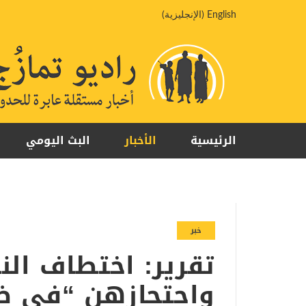
خطي
English
(
الإنجليزية
)
لى
لمحتوى
الرئيسية
الأخبار
البث اليومي
خبر
تقرير: اختطاف الن
واحتجازهن “في ظر