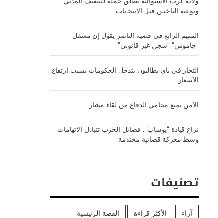
ولاية غرب الاستوائية تطلق حملة للتثقيف المدني
وتوعية الناخبين قبل الانتخابات
المتهم الرابع في قضية الناصر يقول إن معتقل
“جاموس” “سجن غير قانوني”
التجار في ياي يطالبون بتدخل الحكومات بسبب ارتفاع
الأسعار
الأمن يمنع محامي الدفاع من لقاء مشار
نزاع قيادة “يوساب”.. فصائل الحزب تتبادل الاتهامات
وسط معركة قضائية محتدمة
تصنيفات
آراء
الأكثر قراءة
القصة الرئيسية