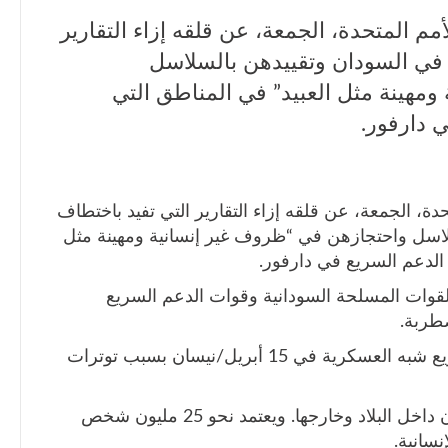
م المتحدة، الجمعة، عن قلقه إزاء التقارير
ت في السودان وتقييدهن بالسلاسل
مهينة مثل العبيد” في المناطق التي
 دارفور.
ة، الجمعة، عن قلقه إزاء التقارير التي تفيد باختطاف
سلاسل واحتجازهن في “ظروف غير إنسانية ومهينة مثل
 الدعم السريع في دارفور.
القوات المسلحة السودانية وقوات الدعم السريع
طربة.
واندلع القتال بين الجيش وقوات الدعم السريع شبه العسكرية في 15 أبريل/نيسان بسبب توترات
ولقي الآلاف حتفهم ونزح أكثر من 5.7 مليون داخل البلاد وخارجها. ويعتمد نحو 25 مليون شخص
سانية.