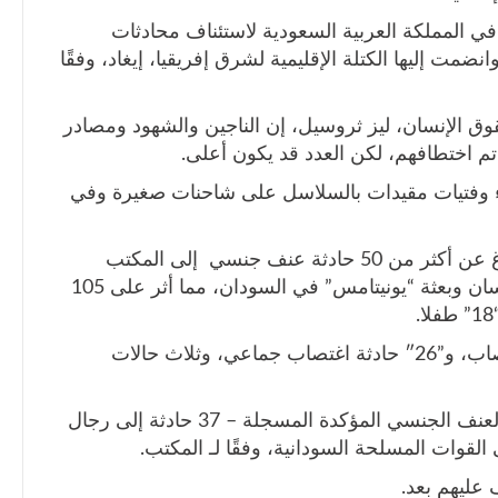
في المملكة العربية السعودية لاستئناف محادثات
انضمت إليها الكتلة الإقليمية لشرق إفريقيا، إيغاد، وفقًا
وق الإنسان، ليز ثروسيل، إن الناجين والشهود ومصادر
ء وفتيات مقيدات بالسلاسل على شاحنات صغيرة وفي
وقال التقرير إنه حتى يوم الخميس، تم الإبلاغ عن أكثر من 50 حادثة عنف جنسي إلى المكتب
المشترك بين المفوضية السامية لحقوق الإنسان وبعثة “يونيتامس” في السودان، مما أثر على 105
وأضاف التقرير أنه تم توثيق “23” حادثة اغتصاب، و”26″ حادثة اغتصاب جماعي، وثلاث حالات
ويُعزى ما لا يقل عن 70 بالمائة من حوادث العنف الجنسي المؤكدة المسجلة – 37 حادثة إلى رجال
لقوات المسلحة السودانية، وفقًا لـ المكتب.
 عليهم بعد.