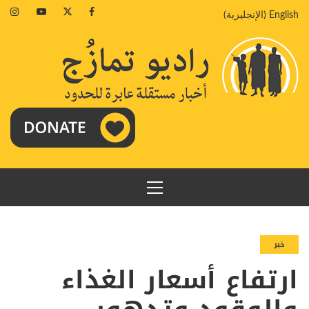
خطي
agram
Youtube
Twitter
Facebook
English
(
الإنجليزية
)
لى
لمحتوى
القائمة
الرئيسية
خبر
ارتفاع أسعار الغذاء