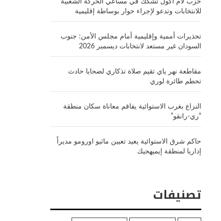
حزب لام أكول تشكك في مساعي الحركة الشعبية
للانتخابات وتدعو لإجراء حوار بوساطة إقليمية
تحذيرات أممية وإقليمية أمام مجلس الأمن: جنوب
السودان غير مستعد لانتخابات ديسمبر 2026
مقاطعة نهر ياي تقيم صلاة تذكاري لضحايا حادث
تحطم طائرة لوري
النزاع بغرب الاستوائية يفاقم معاناة سكان منطقة
“ري-رانقو”
حاكم شرق الاستوائية يعيد تعيين ماثيو اورومو مديراً
إداريا لمنطقة إيميهجيك
تصنيفات