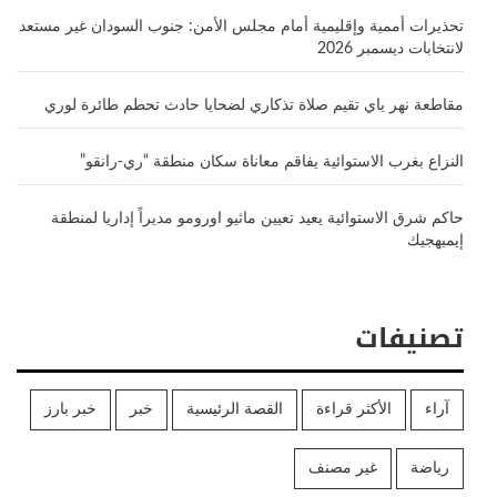
تحذيرات أممية وإقليمية أمام مجلس الأمن: جنوب السودان غير مستعد
لانتخابات ديسمبر 2026
مقاطعة نهر ياي تقيم صلاة تذكاري لضحايا حادث تحطم طائرة لوري
النزاع بغرب الاستوائية يفاقم معاناة سكان منطقة “ري-رانقو”
حاكم شرق الاستوائية يعيد تعيين ماثيو اورومو مديراً إداريا لمنطقة
إيميهجيك
تصنيفات
آراء
الأكثر قراءة
القصة الرئيسية
خبر
خبر بارز
رياضة
غير مصنف