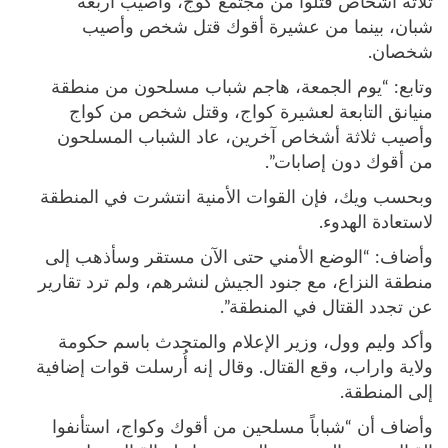
ثلاثة أشخاص قتلوا من مجتمع كوج، وأصيب أربعة
شبان، بينما من عشيرة أقوك قتل شخص وأصيب
شخصان.
وتابع: “يوم الجمعة، هاجم شباب مسلحون من منطقة
منيانق التابعة لعشيرة كواج، وقتل شخص من كواج
وأصيب ثلاثة أشخاص آخرين، عاد الشباب المسلحون
من أقوك دون إصابات”.
وبحسب ويك، فإن القوات الأمنية انتشرت في المنطقة
لاستعادة الهدوء.
وأضاف: “الوضع الأمني حتى الآن مستقر وسأذهب إلى
منطقة النزاع، مع جنود الجيش لنشرهم، ولم ترد تقارير
عن تجدد القتال في المنطقة”.
وأكد وليم وول، وزير الإعلام والمتحدث باسم حكومة
ولاية واراب، وقع القتال. وقال إنه أُرسلت قوات إضافية
إلى المنطقة.
وأضاف أن “شباباً مسلحين من أقوك وكواج، استأنفوا