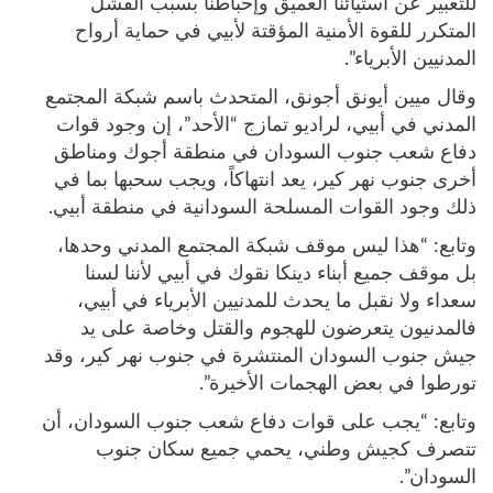
للتعبير عن استيائنا العميق وإحباطنا بسبب الفشل
المتكرر للقوة الأمنية المؤقتة لأبيي في حماية أرواح
المدنيين الأبرياء”.
وقال ميين أيونق أجونق، المتحدث باسم شبكة المجتمع
المدني في أبيي، لراديو تمازج “الأحد”، إن وجود قوات
دفاع شعب جنوب السودان في منطقة أجوك ومناطق
أخرى جنوب نهر كير، يعد انتهاكاً، ويجب سحبها بما في
ذلك وجود القوات المسلحة السودانية في منطقة أبيي.
وتابع: “هذا ليس موقف شبكة المجتمع المدني وحدها،
بل موقف جميع أبناء دينكا نقوك في أبيي لأننا لسنا
سعداء ولا نقبل ما يحدث للمدنيين الأبرياء في أبيي،
فالمدنيون يتعرضون للهجوم والقتل وخاصة على يد
جيش جنوب السودان المنتشرة في جنوب نهر كير، وقد
تورطوا في بعض الهجمات الأخيرة”.
وتابع: “يجب على قوات دفاع شعب جنوب السودان، أن
تتصرف كجيش وطني، يحمي جميع سكان جنوب
السودان”.