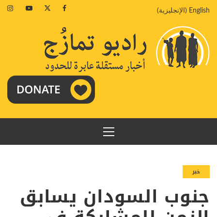
خطي
agram
Youtube
Twitter
Facebook
English
(
الإنجليزية
)
لى
لمحتوى
القائمة
الرئيسية
خبر
جنوب السودان يسابق