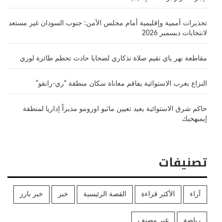
تحذيرات أممية وإقليمية أمام مجلس الأمن: جنوب السودان غير مستعد
لانتخابات ديسمبر 2026
مقاطعة نهر ياي تقيم صلاة تذكاري لضحايا حادث تحطم طائرة لوري
النزاع بغرب الاستوائية يفاقم معاناة سكان منطقة “ري-رانقو”
حاكم شرق الاستوائية يعيد تعيين ماثيو اورومو مديراً إداريا لمنطقة
إيميهجيك
تصنيفات
آراء
الأكثر قراءة
القصة الرئيسية
خبر
خبر بارز
رياضة
غير مصنف