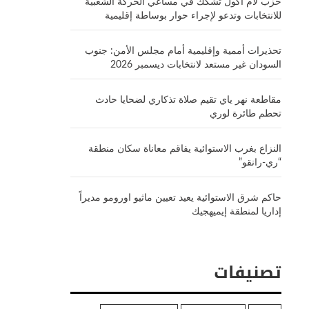
حزب لام أكول تشكك في مساعي الحركة الشعبية
للانتخابات وتدعو لإجراء حوار بوساطة إقليمية
تحذيرات أممية وإقليمية أمام مجلس الأمن: جنوب
السودان غير مستعد لانتخابات ديسمبر 2026
مقاطعة نهر ياي تقيم صلاة تذكاري لضحايا حادث
تحطم طائرة لوري
النزاع بغرب الاستوائية يفاقم معاناة سكان منطقة
“ري-رانقو”
حاكم شرق الاستوائية يعيد تعيين ماثيو اورومو مديراً
إداريا لمنطقة إيميهجيك
تصنيفات