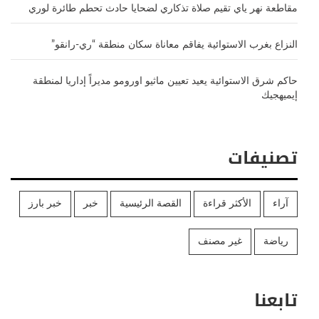
مقاطعة نهر ياي تقيم صلاة تذكاري لضحايا حادث تحطم طائرة لوري
النزاع بغرب الاستوائية يفاقم معاناة سكان منطقة “ري-رانقو”
حاكم شرق الاستوائية يعيد تعيين ماثيو اورومو مديراً إداريا لمنطقة
إيميهجيك
تصنيفات
آراء
الأكثر قراءة
القصة الرئيسية
خبر
خبر بارز
رياضة
غير مصنف
تابعنا