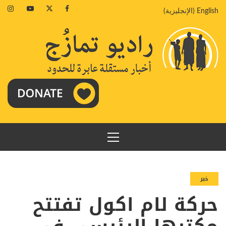
خطي
agram
Youtube
Twitter
Facebook
English
(
الإنجليزية
)
لى
لمحتوى
القائمة
الرئيسية
خبر
حركة لام اكول تفتتح