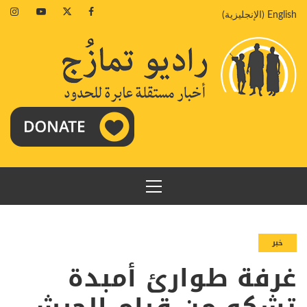
خطي
agram
Youtube
Twitter
Facebook
English
(
الإنجليزية
)
لى
لمحتوى
القائمة
الرئيسية
خبر
غرفة طوارئ أمبدة