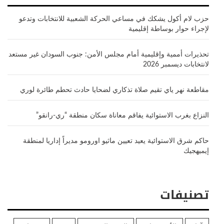
حزب لام أكول يشكك في مساعي الحركة الشعبية للانتخابات وتدعو
لإجراء حوار بوساطة إقليمية
تحذيرات أممية وإقليمية أمام مجلس الأمن: جنوب السودان غير مستعد
لانتخابات ديسمبر 2026
مقاطعة نهر ياي تقيم صلاة تذكاري لضحايا حادث تحطم طائرة لوري
النزاع بغرب الاستوائية يفاقم معاناة سكان منطقة “ري-رانقو”
حاكم شرق الاستوائية يعيد تعيين ماثيو اورومو مديراً إداريا لمنطقة
إيميهجيك
تصنيفات