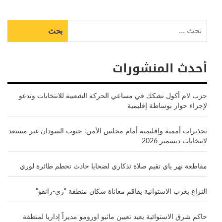
البحث
عن:
أحدث المنشورات
حزب لام أكول تشكك في مساعي الحركة الشعبية للانتخابات وتدعو
لإجراء حوار بوساطة إقليمية
تحذيرات أممية وإقليمية أمام مجلس الأمن: جنوب السودان غير مستعد
لانتخابات ديسمبر 2026
مقاطعة نهر ياي تقيم صلاة تذكاري لضحايا حادث تحطم طائرة لوري
النزاع بغرب الاستوائية يفاقم معاناة سكان منطقة “ري-رانقو”
حاكم شرق الاستوائية يعيد تعيين ماثيو اورومو مديراً إداريا لمنطقة