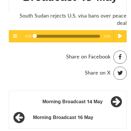
South Sudan rejects U.S. visa bans over peace
deal
0:00
0:00
High Quality
High Quality
menu
Play /
Share on Facebook
Share on X
تصفّح
pause
Morning Broadcast 14 May
المقالات
Morning Broadcast 16 May