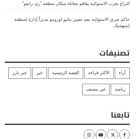
النزاع بغرب الاستوائية يفاقم معاناة سكان منطقة “ري-رانقو”
حاكم شرق الاستوائية يعيد تعيين ماثيو اورومو مديراً إداريا لمنطقة
إيميهجيك
تصنيفات
آراء
الأكثر قراءة
القصة الرئيسية
خبر
خبر بارز
رياضة
غير مصنف
تابعنا
Instagram
Youtube
Twitter
Facebook